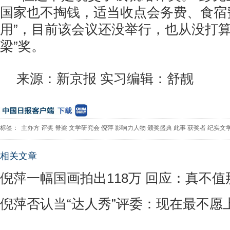
国家也不掏钱，适当收点会务费、食宿
用”，目前该会议还没举行，也从没打算
梁”奖。
来源：新京报 实习编辑：舒靓
标签：
主办方
评奖
脊梁
文学研究会
倪萍
影响力人物
颁奖盛典
此事
获奖者
纪实文
相关文章
倪萍一幅国画拍出118万 回应：真不
倪萍否认当“达人秀”评委：现在最不愿