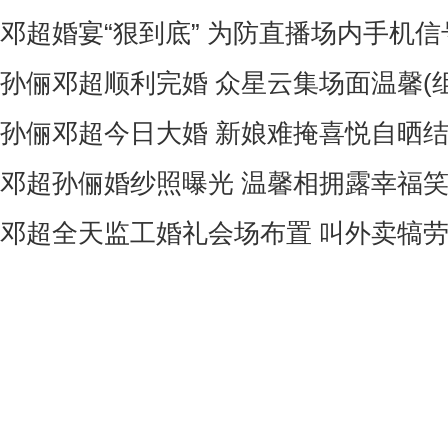
邓超婚宴“狠到底” 为防直播场内手机
孙俪邓超顺利完婚 众星云集场面温馨(组
孙俪邓超今日大婚 新娘难掩喜悦自晒
邓超孙俪婚纱照曝光 温馨相拥露幸福笑
邓超全天监工婚礼会场布置 叫外卖犒