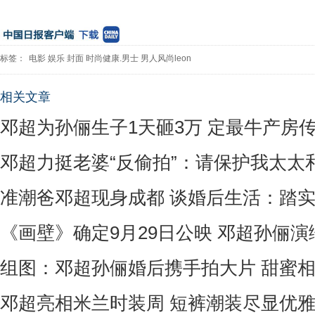
标签：
电影
娱乐
封面
时尚健康.男士
男人风尚leon
相关文章
邓超为孙俪生子1天砸3万 定最牛产房
邓超力挺老婆“反偷拍”：请保护我太太
准潮爸邓超现身成都 谈婚后生活：踏
《画壁》确定9月29日公映 邓超孙俪
组图：邓超孙俪婚后携手拍大片 甜蜜
邓超亮相米兰时装周 短裤潮装尽显优