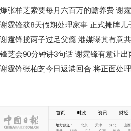
爆张柏芝索要每月六百万的赡养费 谢
谢霆锋获8天假期处理家事 正式摊牌儿
谢霆锋揽两子过足父瘾 港媒曝其有意
锋芝会90分钟讲3句话 谢霆锋有意让
谢霆锋张柏芝今日返港回合 将正面处
首页
时政
资讯
财经
地方频道：
北京
天津
河北
山西