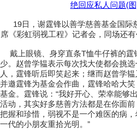
19日，谢霆锋以善学慈善基金国际
席《彩虹弱视工程》记者会，同场还有
戴上眼镜、身穿直条T恤牛仔裤的霆
少。赵曾学韫表示每次找大使都会挑选
人，霆锋听后即笑起来；继而赵曾学韫
并邀霆锋为基金会作曲，霆锋哈哈大笑
基金。霆锋说：“我好开心、荣幸能够
活动，其实好多慈善方法都是在你面前
把握和珍惜，弱视不是一个难医的病，
一代的小朋友重拾光明。”