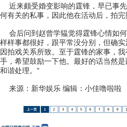
近来颇受婚变影响的霆锋，早已事先
何有关的私事，因此他在活动后，拍完
会后问到赵曾学韫觉得霆锋心情如何
样样事都很好，跟平常没分别，但确实
因拍戏关系所致。至于霆锋的家事，我
手，希望鼓励一下他。最好的话当然是
和谐处理。”
来源：新华娱乐 编辑：小佳噜啦啦
上一页
1
2
3
4
5
6
7
8
9