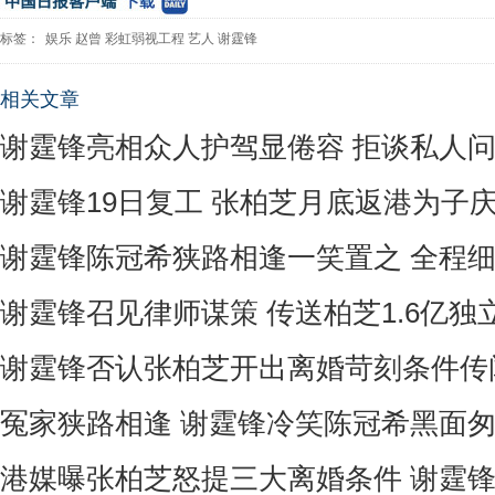
标签：
娱乐
赵曾
彩虹弱视工程
艺人
谢霆锋
相关文章
谢霆锋亮相众人护驾显倦容 拒谈私人
谢霆锋19日复工 张柏芝月底返港为子
谢霆锋陈冠希狭路相逢一笑置之 全程
谢霆锋召见律师谋策 传送柏芝1.6亿独
谢霆锋否认张柏芝开出离婚苛刻条件传
冤家狭路相逢 谢霆锋冷笑陈冠希黑面
港媒曝张柏芝怒提三大离婚条件 谢霆