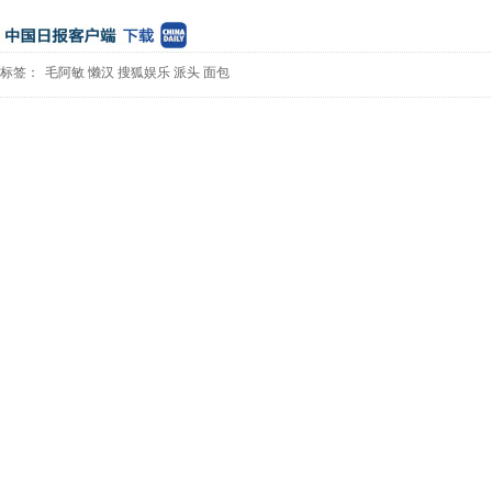
标签：
毛阿敏
懒汉
搜狐娱乐
派头
面包