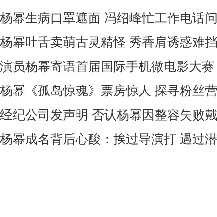
杨幂生病口罩遮面 冯绍峰忙工作电话
杨幂吐舌卖萌古灵精怪 秀香肩诱惑难挡
演员杨幂寄语首届国际手机微电影大赛
杨幂《孤岛惊魂》票房惊人 探寻粉丝
经纪公司发声明 否认杨幂因整容失败
杨幂成名背后心酸：挨过导演打 遇过