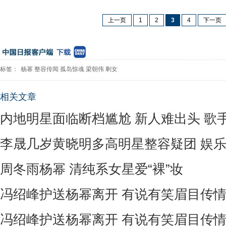
上一页
1
2
3
4
下一页
标签：
杨幂
整容传闻
孤岛惊魂
梁朝伟
剩女
相关文章
内地明星面临断档尴尬 新人难出头 歌
李晟几岁黄晓明多高明星整容疑团 娱
周冬雨杨幂 清纯系女星爱“裸”妆
冯绍峰护送杨幂离开 有说有笑眉目传
冯绍峰护送杨幂离开 有说有笑眉目传