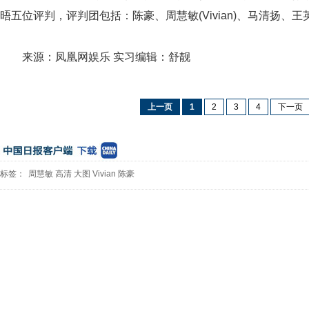
晤五位评判，评判团包括：陈豪、周慧敏(Vivian)、马清扬、
来源：凤凰网娱乐 实习编辑：舒靓
上一页
1
2
3
4
下一页
标签：
周慧敏
高清
大图
Vivian
陈豪