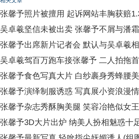
相关文章
张馨予照片被擅用 起诉网站丰胸获赔1.
吴卓羲坚信未被出卖 张馨予不屑与潘
张馨予出席新片记者会 默认与吴卓羲
吴卓羲驾百万跑车接张馨予 二人拍拖
张馨予食色写真大片 白纱裹身秀蜂腰
张馨予演绎制服诱惑 写真展小资浪漫情
张馨予杂志秀酥胸美腿 笑容冶艳似女王
张馨予3D大片出炉 纳美人扮相魅惑十足
张馨予最新写真 轻吮指尖妩媚诱人(组图