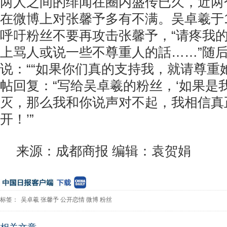
两人之间的绯闻在圈内盛传已久，近两
在微博上对张馨予多有不满。吴卓羲于
呼吁粉丝不要再攻击张馨予，“请疼我
上骂人或说一些不尊重人的話……”随
说：““如果你们真的支持我，就请尊重
帖回复：“写给吴卓羲的粉丝，‘如果是
灭，那么我和你说声对不起，我相信真
开！’”
来源：成都商报 编辑：袁贺娟
标签：
吴卓羲
张馨予
公开恋情
微博
粉丝