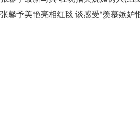
张馨予美艳亮相红毯 谈感受“羡慕嫉妒恨