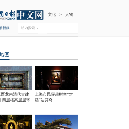
文化
>
人物
动新媒
站内搜索
热图
江西龙南清代古建
上海市民穿越时空“对
围 四层楼高层层环
话”达芬奇