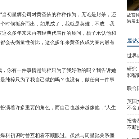
“当初星辉公司对黄圣依的种种作为，无论是封杀，还
故宫
港展
这个时候挺身而出，如果成了，我就是英雄，不成，我
依这么多年来未再有经典代表作的质问，杨子承认他和
最热
他都会去衡量性价比，这么多年来黄圣依成为圈内最有
。
世界
研究
我，你有一件事情是纯粹只为了我好做的吗？我告诉她
和智
，是纯粹只为了我自己做的吗？也没有，做任何一件事
联合
英国
扮演着许多重要的角色，而自己也越来越像他，“人生
不舍
报告
不断
却爆料初识时曾互相看不顺眼过。虽然与周星驰关系僵