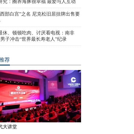
研究：圈养海豚很幸福 最爱与人互动
“西部白宫”之名 尼克松旧居挂牌出售要
亿
岁退休、顿顿吃肉、讨厌看电视：南非
4岁男子冲击“世界最长寿老人”纪录
推荐
代大讲堂