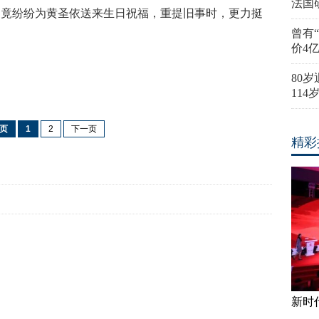
法国
达竟纷纷为黄圣依送来生日祝福，重提旧事时，更力挺
曾有
价4
80
11
页
1
2
下一页
精彩
新时