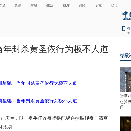
时政
资讯
财经
生活
图片
视频
专栏
双语
移
体
当年封杀黄圣依行为极不人道
精彩
俯瞰
燕翼
通
会》庆生，以一身牛仔连身裙搭配银色抹胸现身，清爽
外现身。