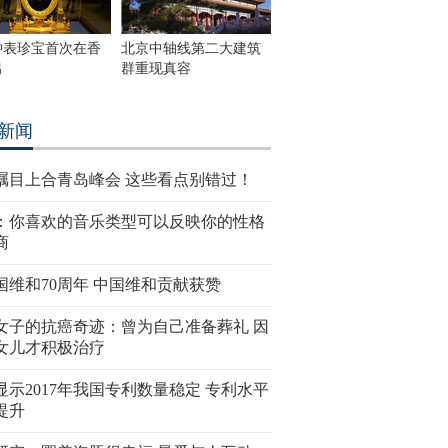
钟表珍宝首次在香
北京中轴线第二大建筑
出
群重现真容
新闻
瞩目上合青岛峰会 这些看点别错过！
：你喜欢的音乐类型可以反映你的性格
商
国维和70周年 中国维和贡献获赞
女子的抗癌奇迹：曾为自己准备葬礼 因
女儿才积极治疗
显示2017年我国专利数量稳定 专利水平
提升