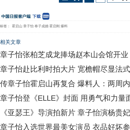
标签：
霍启山
章子怡
奉子成婚
霍启刚
爆料
相关文章
章子怡张柏芝成龙捧场赵本山会馆开业
章子怡赴比利时拍大片 宽檐帽尽显法
传章子怡霍启山再复合 爆料人：两周内
章子怡登《ELLE》封面 用勇气和力量
《亚瑟王》导演拍新片 章子怡演杨贵
章子怡入选世界最美女演员 衣品好坏