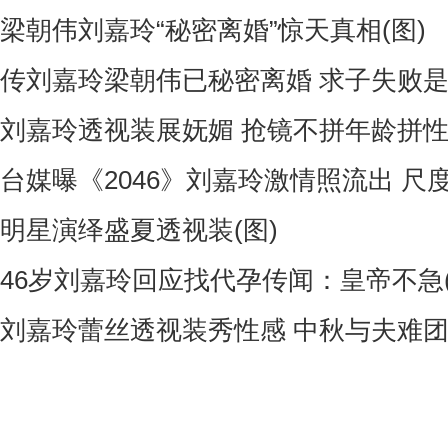
梁朝伟刘嘉玲“秘密离婚”惊天真相(图)
传刘嘉玲梁朝伟已秘密离婚 求子失败
刘嘉玲透视装展妩媚 抢镜不拼年龄拼
台媒曝《2046》刘嘉玲激情照流出 尺
明星演绎盛夏透视装(图)
46岁刘嘉玲回应找代孕传闻：皇帝不急(
刘嘉玲蕾丝透视装秀性感 中秋与夫难