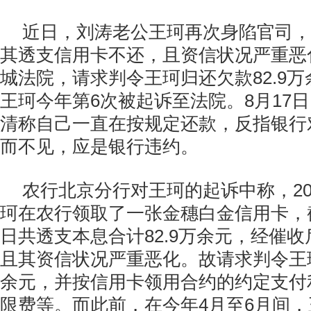
近日，刘涛老公王珂再次身陷官司，
其透支信用卡不还，且资信状况严重恶
城法院，请求判令王珂归还欠款82.9
王珂今年第6次被起诉至法院。8月17
清称自己一直在按规定还款，反指银行
而不见，应是银行违约。
农行北京分行对王珂的起诉中称，201
珂在农行领取了一张金穗白金信用卡，截至
日共透支本息合计82.9万余元，经催
且其资信状况严重恶化。故请求判令王珂
余元，并按信用卡领用合约的约定支付
限费等。而此前，在今年4月至6月间