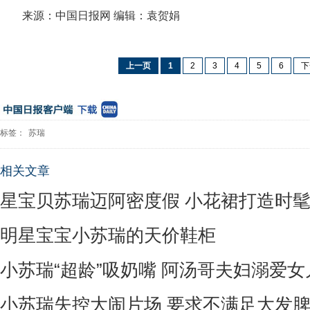
来源：中国日报网 编辑：袁贺娟
上一页
1
2
3
4
5
6
下
标签：
苏瑞
相关文章
星宝贝苏瑞迈阿密度假 小花裙打造时髦沙
明星宝宝小苏瑞的天价鞋柜
小苏瑞“超龄”吸奶嘴 阿汤哥夫妇溺爱
小苏瑞失控大闹片场 要求不满足大发