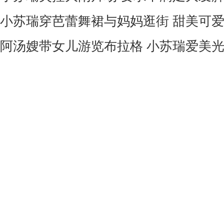
小苏瑞穿芭蕾舞裙与妈妈逛街 甜美可
阿汤嫂带女儿游览布拉格 小苏瑞爱美