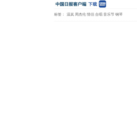
标签：
温岚
周杰伦
情侣
合唱
音乐节
钢琴