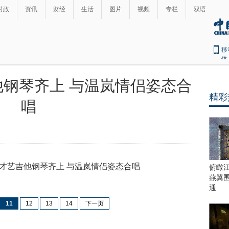
时政
资讯
财经
生活
图片
视频
专栏
双语
移
体
钢琴齐上 与温岚情侣姿态合
精彩
唱
俯瞰
燕翼
通
11
12
13
14
下一页