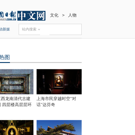
文化
>
人物
动新媒
站内搜索
热图
江西龙南清代古建
上海市民穿越时空“对
围 四层楼高层层环
话”达芬奇