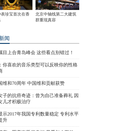
钟表珍宝首次在香
北京中轴线第二大建筑
出
群重现真容
新闻
瞩目上合青岛峰会 这些看点别错过！
：你喜欢的音乐类型可以反映你的性格
商
国维和70周年 中国维和贡献获赞
女子的抗癌奇迹：曾为自己准备葬礼 因
女儿才积极治疗
显示2017年我国专利数量稳定 专利水平
提升