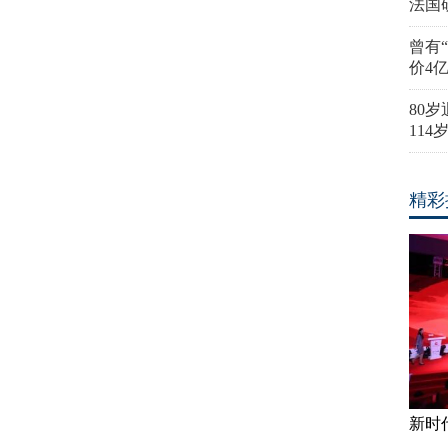
法国
曾有
价4
80
11
精彩
新时