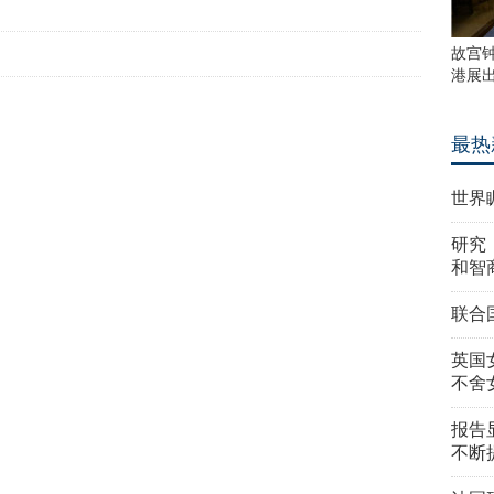
故宫
港展
最热
世界
研究
和智
联合
英国
不舍
报告
不断