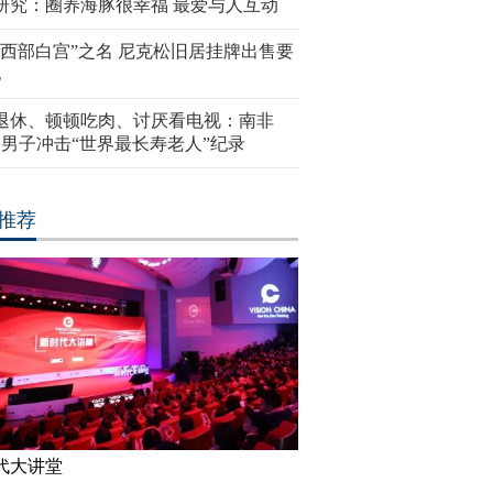
研究：圈养海豚很幸福 最爱与人互动
“西部白宫”之名 尼克松旧居挂牌出售要
亿
岁退休、顿顿吃肉、讨厌看电视：南非
4岁男子冲击“世界最长寿老人”纪录
推荐
代大讲堂