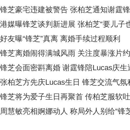
锋芝豪宅违建被警告 张柏芝通知谢霆
港媒曝锋芝谈判新进展 张柏芝“要儿子
好友曝“锋芝”真离 离婚手续过程顺利
锋芝离婚闹得满城风雨 关注度暴涨片约
锋芝会面密斟离婚 谢霆锋陪Lucas庆
张柏芝方先庆Lucas生日 锋芝交流气氛
锋芝将为爱子生日再聚首 传柏芝服软吐
周慧敏亮相婀娜动人 称局外人别给“锋