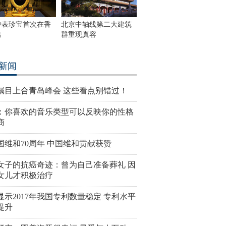
钟表珍宝首次在香
北京中轴线第二大建筑
出
群重现真容
新闻
瞩目上合青岛峰会 这些看点别错过！
：你喜欢的音乐类型可以反映你的性格
商
国维和70周年 中国维和贡献获赞
女子的抗癌奇迹：曾为自己准备葬礼 因
女儿才积极治疗
显示2017年我国专利数量稳定 专利水平
提升