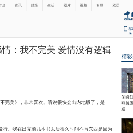
时政
资讯
财经
生活
图片
视频
专栏
双语
移
体
情：我不完美 爱情没有逻辑
精彩
俯瞰
的不完美》，非常喜欢。听说很快会出内地版了，是
燕翼
通
发行。我在出完前几本书以后很久时间不写东西是因为