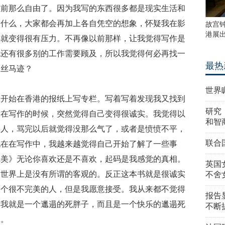
以前那么自由了。因为我写的东西很多都是现实生活和
写什么，大家都会再加上各自凭空的想象，怀疑我在影
故宫
港展
样就变得很有压力。不再像以前那样，让我觉得写作是
也还有很多别的工作需要顾及，所以我觉得何必再找一
最热
蛛丝马迹？
世界
又开始在香港的报纸上写专栏。写着写着发现我又找到
研究
时在写作的时候，突然觉得自己变得很诚实。我觉得以
和智
骂人，骂完以后就觉得没那么气了，或者是愤愤不平，
联合
现在在写作中，我越来越觉得自己开始了解了一些事
完美》无论你喜欢还是不喜欢，起码是我感觉的真相。
英国
个世界上是没有所谓的客观的。反正这本书就是很诚实
不舍
一个很不完美的人，但是我愿意接受。我从来都不觉得
报告
受我就是一个邋遢的死胖子，而且是一个快乐的邋遢死
不断
朗。