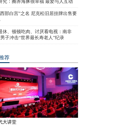
研究：圈养海豚很幸福 最爱与人互动
“西部白宫”之名 尼克松旧居挂牌出售要
亿
岁退休、顿顿吃肉、讨厌看电视：南非
4岁男子冲击“世界最长寿老人”纪录
推荐
代大讲堂