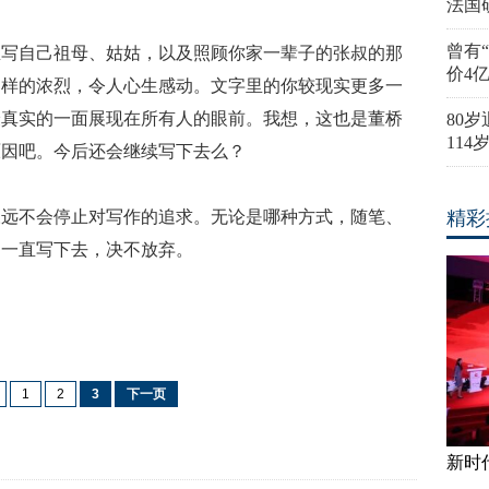
法国
曾有
里写自己祖母、姑姑，以及照顾你家一辈子的张叔的那
价4
那样的浓烈，令人心生感动。文字里的你较现实更多一
最真实的一面展现在所有人的眼前。我想，这也是董桥
80
11
原因吧。今后还会继续写下去么？
永远不会停止对写作的追求。无论是哪种方式，随笔、
精彩
，一直写下去，决不放弃。
1
2
3
下一页
新时