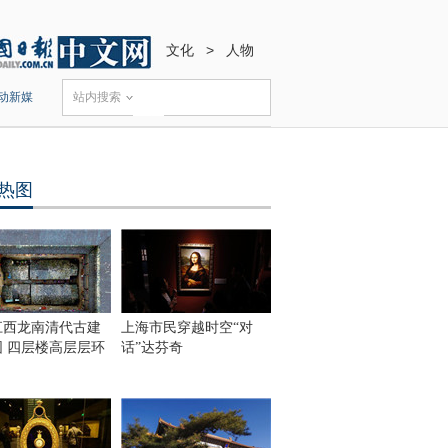
文化
>
人物
动新媒
站内搜索
热图
江西龙南清代古建
上海市民穿越时空“对
围 四层楼高层层环
话”达芬奇