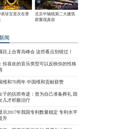
钟表珍宝首次在香
北京中轴线第二大建筑
出
群重现真容
新闻
瞩目上合青岛峰会 这些看点别错过！
：你喜欢的音乐类型可以反映你的性格
商
国维和70周年 中国维和贡献获赞
女子的抗癌奇迹：曾为自己准备葬礼 因
女儿才积极治疗
显示2017年我国专利数量稳定 专利水平
提升