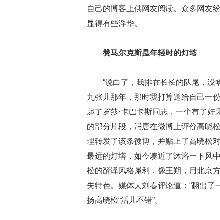
自己的博客上供网友阅读。众多网友
显得有些浮华。
赞马尔克斯是年轻时的灯塔
“说白了，我排在长长的队尾，没
九张儿那年，那时我打算送给自己一
起了罗莎·卡巴卡斯同志，一个有了好
的部分片段，冯唐在微博上评价高晓松
理转发了该条微博，并贴上了高晓松对
最远的灯塔，如今凑近了沐浴一下风中
松的翻译风格犀利，像王朔，用北京
失特色。媒体人刘春评论道：“翻出了
扬高晓松“活儿不错”。