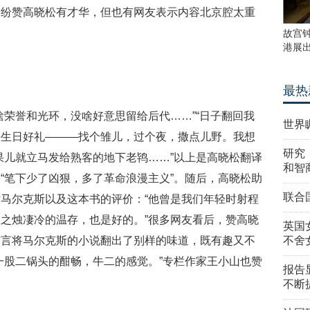
纷纷赞高晓松有才华，但也有网友表示内容北京腔太重
故宫
港展
最热
啥荣誉和光环，没啥好意思留给后代……”“日子翻回我
世界
份生日好礼———找个雏儿，过个夜，撒点儿野。我想
研究
果儿就立马发给熟客的地下老鸨……”以上是高晓松翻译
和智
“笔下少了凶狠，多了革命浪漫主义”。随后，高晓松助
联合
马尔克斯以及这本书的评价：“他曾是我们年轻时射程
之烛凄冷的温存，也是好的。”很多网友看后，赞高晓
英国
方言将马尔克斯的小说翻出了别样的味道，既有趣又不
不舍
一股二锅头的酣畅，牛二的感觉。”专栏作家王小山也赞
报告
不断