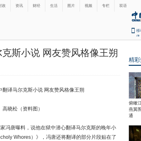
时政
资讯
财经
生活
图片
视频
专栏
双语
移
体
克斯小说 网友赞风格像王朔
精彩
俯瞰
高晓松（资料图）
燕翼
通
作家冯唐曝料，说他在狱中潜心翻译马尔克斯的晚年小
elancholy Whores）》，冯唐还将翻译的部分片段贴在了