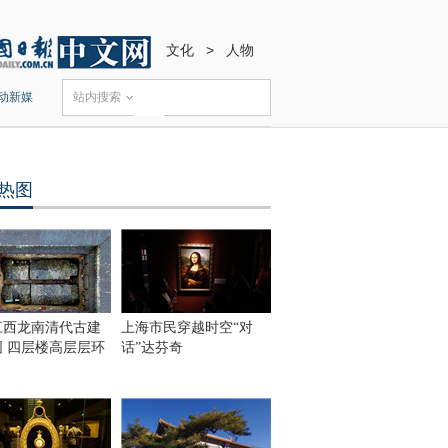
文化
>
人物
动新媒
站内搜索
热图
江西龙南清代古建
上海市民穿越时空“对
围 四层楼高层层环
话”达芬奇