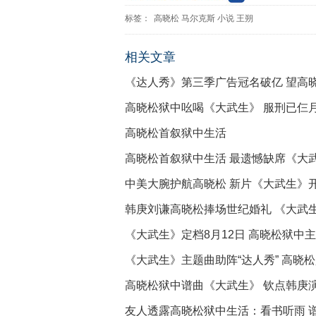
标签：
高晓松
马尔克斯
小说
王朔
相关文章
《达人秀》第三季广告冠名破亿 望高
高晓松狱中吆喝《大武生》 服刑已仨
高晓松首叙狱中生活
高晓松首叙狱中生活 最遗憾缺席《大
中美大腕护航高晓松 新片《大武生》
韩庚刘谦高晓松捧场世纪婚礼 《大武
《大武生》定档8月12日 高晓松狱中
《大武生》主题曲助阵“达人秀” 高晓
高晓松狱中谱曲《大武生》 钦点韩庚
友人透露高晓松狱中生活：看书听雨 