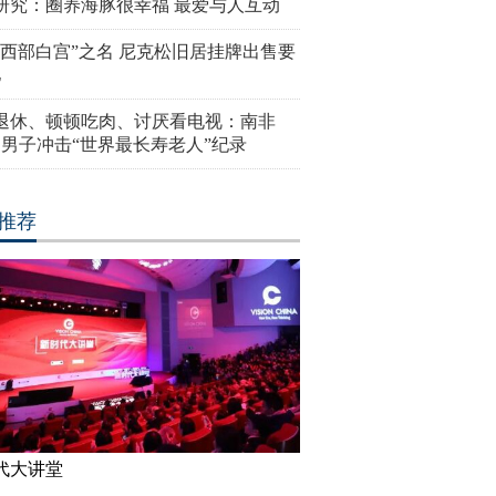
研究：圈养海豚很幸福 最爱与人互动
“西部白宫”之名 尼克松旧居挂牌出售要
亿
岁退休、顿顿吃肉、讨厌看电视：南非
4岁男子冲击“世界最长寿老人”纪录
推荐
代大讲堂