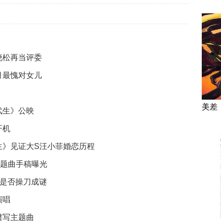
晓松再当评委
月最愧对女儿
美差
武生》公映
开机
生》见证大S汪小菲婚恋历程
主题曲手稿曝光
松是否操刀成谜
演唱
谱写主题曲