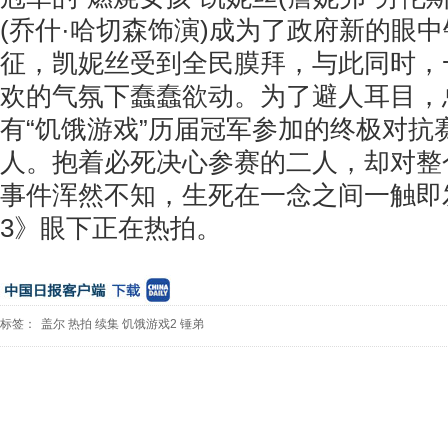
(乔什·哈切森饰演)成为了政府新的眼
征，凯妮丝受到全民膜拜，与此同时，
欢的气氛下蠢蠢欲动。为了避人耳目，
有“饥饿游戏”历届冠军参加的终极对抗
人。抱着必死决心参赛的二人，却对整
事件浑然不知，生死在一念之间一触即
3》眼下正在热拍。
标签：
盖尔
热拍
续集
饥饿游戏2
锤弟