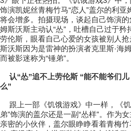
3》眼下正在热拍。《饥饿游戏3》中
饰演凯妮丝青梅竹马“恋人”盖尔的利亚
将会增多。拍摄现场，谈起自己饰演的
姆斯沃斯主动认“怂”，吐槽自己过于矜
劳伦斯，眼看自己心爱的女孩被别人抢
斯沃斯因为是雷神的扮演者克里斯·海
而被影迷称为“锤弟”。
认“怂”追不上劳伦斯 “能不能爷们
么”
跟上一部《饥饿游戏》中一样，《饥
弟”饰演的盖尔还是一副“怂样”。作为
亲密的小伙伴，盖尔眼睁睁看着青梅竹