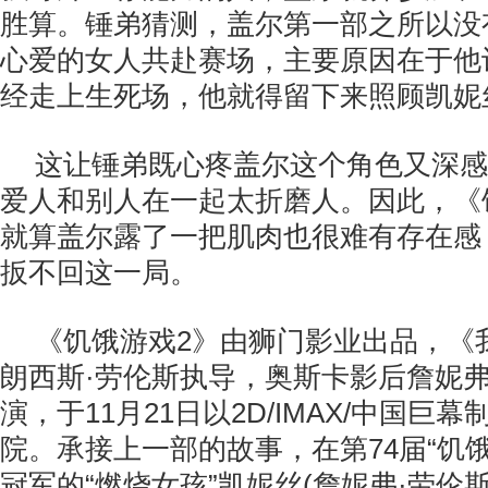
胜算。锤弟猜测，盖尔第一部之所以没
心爱的女人共赴赛场，主要原因在于他
经走上生死场，他就得留下来照顾凯妮
这让锤弟既心疼盖尔这个角色又深感
爱人和别人在一起太折磨人。因此，《
就算盖尔露了一把肌肉也很难有存在感，
扳不回这一局。
《饥饿游戏2》由狮门影业出品，《
朗西斯·劳伦斯执导，奥斯卡影后詹妮弗
演，于11月21日以2D/IMAX/中国巨
院。承接上一部的故事，在第74届“饥
冠军的“燃烧女孩”凯妮丝(詹妮弗·劳伦