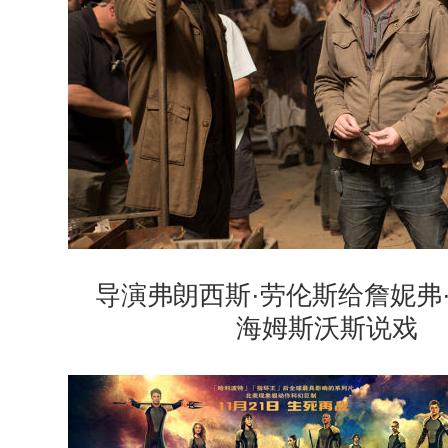
导演弗朗西斯·劳伦斯给詹妮弗·
海姆斯沃斯说戏