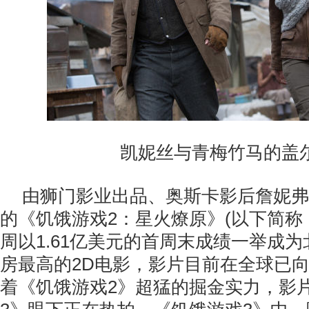
凯妮丝与青梅竹马的盖尔
由狮门影业出品、奥斯卡影后詹妮弗
的《饥饿游戏2：星火燎原》(以下简称
周以1.61亿美元的首周末成绩一举成
房最高的2D电影，影片目前在全球已向
着《饥饿游戏2》超猛的掘金实力，影