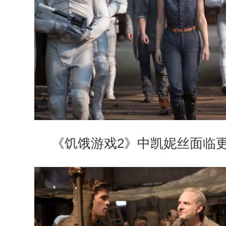
《饥饿游戏2》中凯妮丝面临更