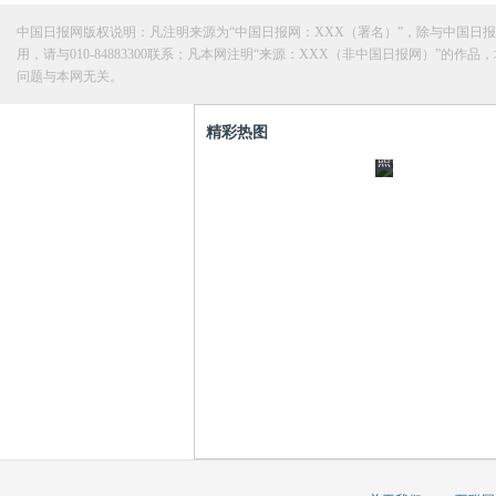
落
写
2》
中国日报网版权说明：凡注明来源为“中国日报网：XXX（署名）”，除与中国
肩
真
用，请与010-84883300联系；凡本网注明“来源：XXX（非中国日报网）
精
问题与本网无关。
似
显
彩
精
甜
剧
精彩热图
灵
蜜
照