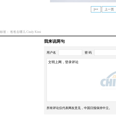
|<<
上一页
标签：
爸爸去哪儿
Cindy
Kimi
我来说两句
刘
用户名
密 码
恺
威
杨
电
佟
幂
影
丽
首
《神
娅
曝
偷
飘
情
奶
所有评论仅代表网友意见，中国日报保持中立。
雪
侣
爸