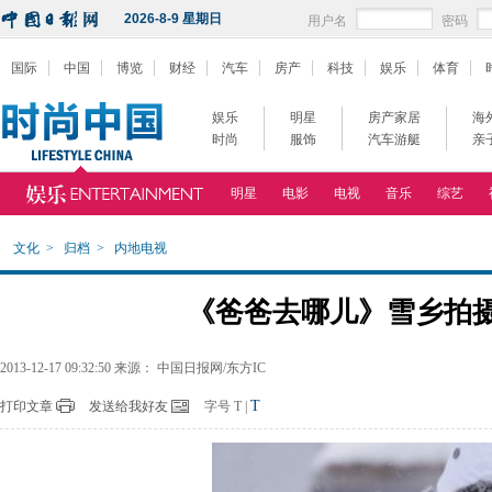
2026-8-9 星期日
用户名
密码
国际
中国
博览
财经
汽车
房产
科技
娱乐
体育
娱乐
明星
房产家居
海
时尚
服饰
汽车游艇
亲
明星
电影
电视
音乐
综艺
文化
>
归档
>
内地电视
《爸爸去哪儿》雪乡拍摄 
2013-12-17 09:32:50 来源： 中国日报网/东方IC
T
打印文章
发送给我好友
字号
T
|