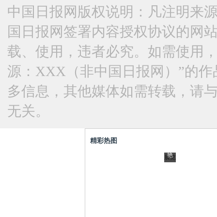
副
中国日报网版权说明：凡注明来源
水
武
国日报网签署内容授权协议的网
果
装
姐
练
载、使用，违者必究。如需使用，请与
变
冰
源：XXX（非中国日报网）”的
艳
球
“非
多信息，其他媒体如需转载，请
后
场
遗”惠
与
上
无关。
山泥
蛇
拼
人色
共
抢
精彩热图
彩鲜
舞
帅
艳
展览