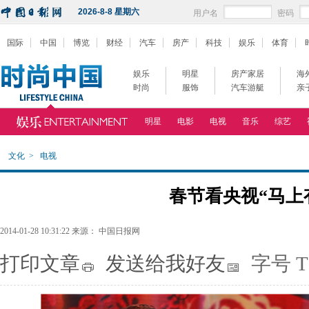
2026-8-8 星期六
用户名
密码
国际
中国
博览
财经
汽车
房产
科技
娱乐
体育
娱乐
明星
房产家居
海
时尚
服饰
汽车游艇
亲
明星
电影
电视
音乐
综艺
文化
>
电视
春节看央视“马上
2014-01-28 10:31:22 来源： 中国日报网
打印文章
发送给我好友
字号
T