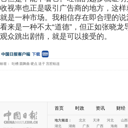
收视率也正是吸引广告商的地方，这样
就是一种市场。我相信存在即合理的说
看来是一种不太“道德”，但正如张晓龙
观众跳出剧情，就是可以接受的。
标签：
吐槽
圆舞曲
硬点
送子
宫腔粘连
首页
时政
资讯
财经
地方频道：
北京
天津
河北
山西
湖北
湖南
广东
广西
海南
重