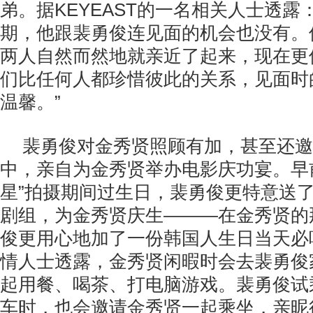
弟。据KEYEAST的一名相关人士透露
期，他跟裴勇俊连见面的机会也没有。
两人自然而然地就亲近了起来，现在更
们比任何人都珍惜彼此的关系，见面时
温馨。”
裴勇俊对金秀贤照顾有加，甚至还邀
中，亲自为金秀贤举办电影庆功宴。早
星”拍摄期间过生日，裴勇俊更特意送了
剧组，为金秀贤庆生———在金秀贤的
俊更用心地加了一份韩国人生日当天必
情人士透露，金秀贤闲暇时会去裴勇俊
起用餐、喝茶、打电脑游戏。裴勇俊试
车时，也会邀请金秀贤一起乘坐，亲昵