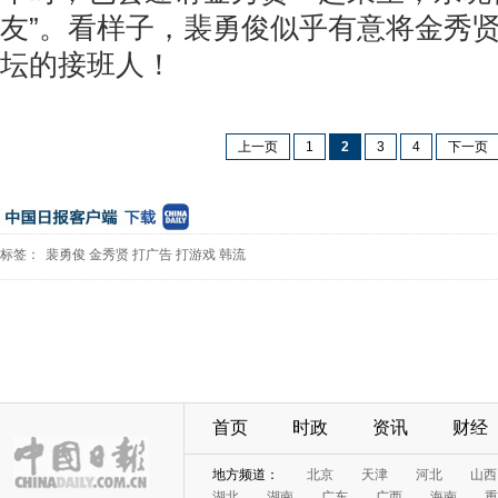
友”。看样子，裴勇俊似乎有意将金秀
坛的接班人！
上一页
1
2
3
4
下一页
标签：
裴勇俊
金秀贤
打广告
打游戏
韩流
首页
时政
资讯
财经
地方频道：
北京
天津
河北
山西
湖北
湖南
广东
广西
海南
重