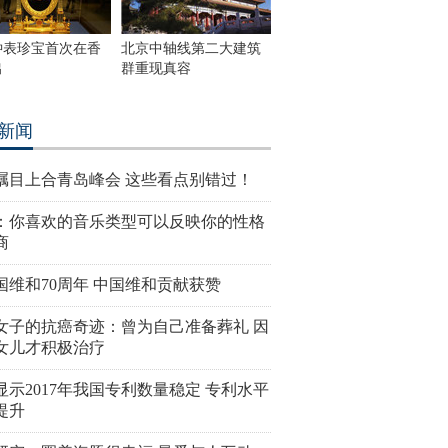
钟表珍宝首次在香
北京中轴线第二大建筑
出
群重现真容
新闻
瞩目上合青岛峰会 这些看点别错过！
：你喜欢的音乐类型可以反映你的性格
商
国维和70周年 中国维和贡献获赞
女子的抗癌奇迹：曾为自己准备葬礼 因
女儿才积极治疗
显示2017年我国专利数量稳定 专利水平
提升