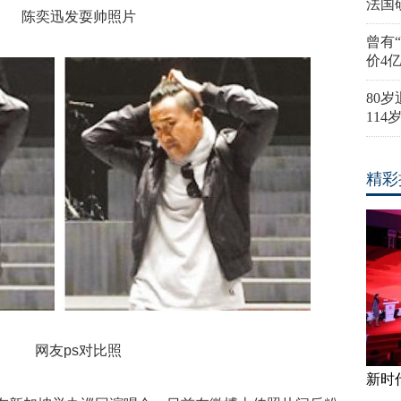
法国
陈奕迅发耍帅照片
曾有
价4
80
11
精彩
网友ps对比照
新时