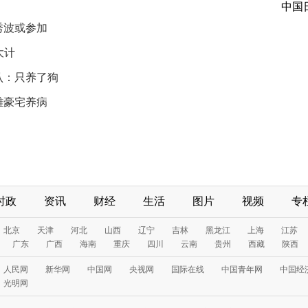
中国
秀波或参加
大计
认：只养了狗
雄豪宅养病
时政
资讯
财经
生活
图片
视频
专
北京
天津
河北
山西
辽宁
吉林
黑龙江
上海
江苏
广东
广西
海南
重庆
四川
云南
贵州
西藏
陕西
人民网
新华网
中国网
央视网
国际在线
中国青年网
中国经
光明网