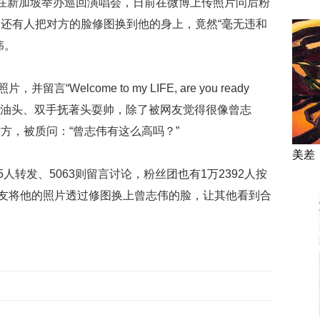
在新加坡举办巡回演唱会，日前在微博上传照片问后粉
还有人把对方的脸修图换到他的身上，竟然“毫无违和
伟。
“Welcome to my LIFE, are you ready
步、梳油头、双手抚著头耍帅，除了被网友觉得很像曾志
方，被质问：“曾志伟有这么高吗？”
美差
人转发、5063则留言讨论，粉丝团也有1万2392人按
网友将他的照片透过修图换上曾志伟的脸，让其他看到合