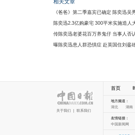
相关文章
《爸爸》第二季嘉宾已确定 陈奕迅吴
陈奕迅2.3亿购豪宅 300平米实施造人
传陈奕迅老婆花百万养鬼仔 当事人否
曝陈奕迅患人群恐惧症 赴英国住刘銮
首页
地方频道：
湖北
湖南
关于我们
|
联系我们
友情链接：
中国新闻网