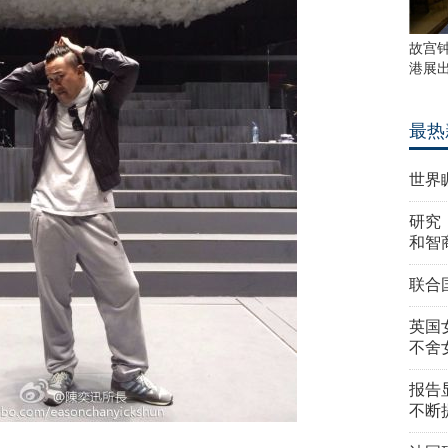
故宫
港展
最热
世界
研究
和智
联合
英国
不舍
报告
不断