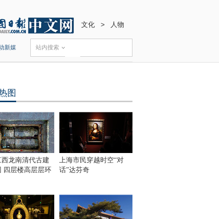
文化
>
人物
动新媒
站内搜索
热图
江西龙南清代古建
上海市民穿越时空“对
围 四层楼高层层环
话”达芬奇