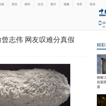
时政
资讯
财经
生活
图片
视频
专栏
双语
移
体
曾志伟 网友叹难分真假
精彩
俯瞰
燕翼
通