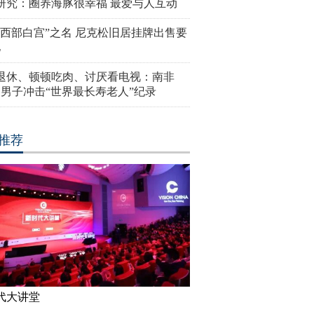
研究：圈养海豚很幸福 最爱与人互动
“西部白宫”之名 尼克松旧居挂牌出售要
亿
岁退休、顿顿吃肉、讨厌看电视：南非
4岁男子冲击“世界最长寿老人”纪录
推荐
代大讲堂