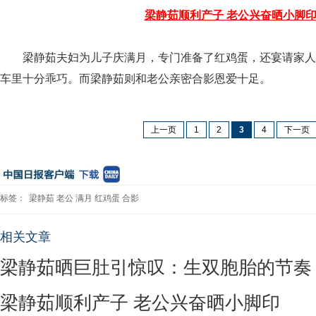
梁静茹顺利产子 老公兴奋晒小脚
梁静茹夫妇为儿子庆满月，专门准备了红鸡蛋，还宴请家人
车里十分乖巧。而梁静茹则和老公亲密合影恩爱十足。
上一页
1
2
3
4
下一页
标签：
梁静茹
老公
满月
红鸡蛋
合影
相关文章
梁静茹晒巨肚引惊叹：生双胞胎的节奏
梁静茹顺利产子 老公兴奋晒小脚印