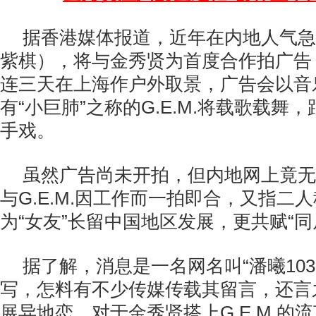
据香港媒体报道，近年在内地人气急升的
紫棋），将与金秀贤为首度合作拍广告
连三天在上海作户外取景，广告会以音
有“小巨肺”之称的G.E.M.将载歌载舞
手戏。
虽然广告尚未开拍，但内地网上竟无
与G.E.M.因工作而一拍即合，又指二
为“女友”长留中国地区发展，更共赋“同
据了解，消息是一名网名叫“潘曦10
写，怎料有不少传媒传载其留言，还言
展异地恋。对于金秀贤搭上G.E.M.的