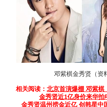
邓紫棋金秀贤（资
相关阅读：
北京首演爆棚 邓紫棋
金秀贤近1亿身价来华拍
金秀贤温州捞金近亿 创韩星中