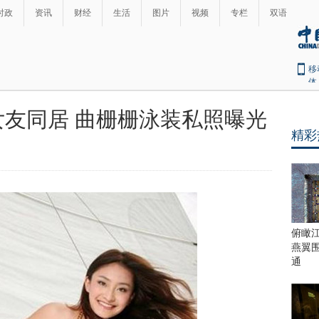
时政
资讯
财经
生活
图片
视频
专栏
双语
移
体
友同居 曲栅栅泳装私照曝光
精彩
俯瞰
燕翼
通