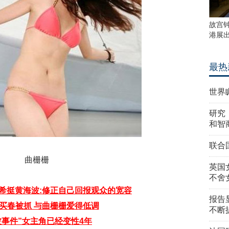
故宫
港展
最热
世界
研究
和智
联合
曲栅栅
英国
不舍
希挺黄海波:修正自己回报观众的宽容
报告
买春被抓 与曲栅栅爱得低调
不断
波事件”女主角已经变性4年