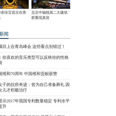
钟表珍宝首次在香
北京中轴线第二大建筑
出
群重现真容
新闻
瞩目上合青岛峰会 这些看点别错过！
：你喜欢的音乐类型可以反映你的性格
商
国维和70周年 中国维和贡献获赞
女子的抗癌奇迹：曾为自己准备葬礼 因
女儿才积极治疗
显示2017年我国专利数量稳定 专利水平
提升