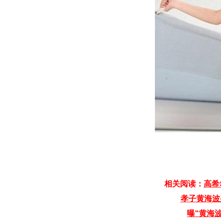
相关阅读：
高希
孝子黄海波
曝“黄海