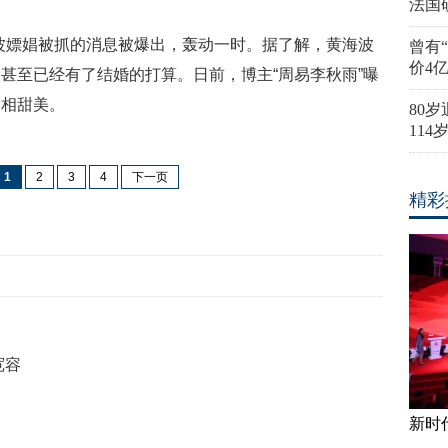
法国
黄海波嫖娼被抓的消息被爆出，轰动一时。据了解，黄海波
曾有
价4
甚至已经有了结婚的打算。日前，博主“周易李秋雨”曝
长相甜美。
80
11
1
2
3
4
下一页
精彩
宽容
新时