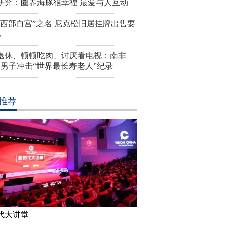
研究：圈养海豚很幸福 最爱与人互动
“西部白宫”之名 尼克松旧居挂牌出售要
亿
岁退休、顿顿吃肉、讨厌看电视：南非
4岁男子冲击“世界最长寿老人”纪录
推荐
代大讲堂