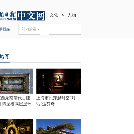
文化
>
人物
动新媒
站内搜索
热图
江西龙南清代古建
上海市民穿越时空“对
围 四层楼高层层环
话”达芬奇