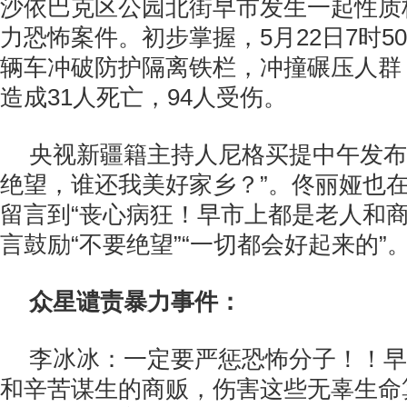
沙依巴克区公园北街早市发生一起性质
力恐怖案件。初步掌握，5月22日7时5
辆车冲破防护隔离铁栏，冲撞碾压人群
造成31人死亡，94人受伤。
央视新疆籍主持人尼格买提中午发布
绝望，谁还我美好家乡？”。佟丽娅也
留言到“丧心病狂！早市上都是老人和商
言鼓励“不要绝望”“一切都会好起来的”
众星谴责暴力事件：
李冰冰：一定要严惩恐怖分子！！早
和辛苦谋生的商贩，伤害这些无辜生命