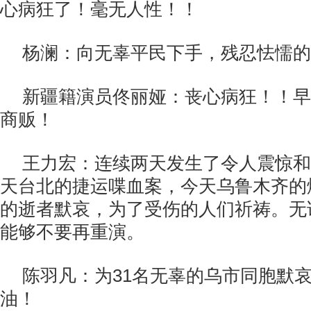
心病狂了！毫无人性！！
杨澜：向无辜平民下手，残忍怯懦的
新疆籍演员佟丽娅：丧心病狂！！早
商贩！
王力宏：连续两天发生了令人震惊和
天台北的捷运喋血案，今天乌鲁木齐的
的逝者默哀，为了受伤的人们祈祷。无
能够不要再重演。
陈羽凡：为31名无辜的乌市同胞默
油！