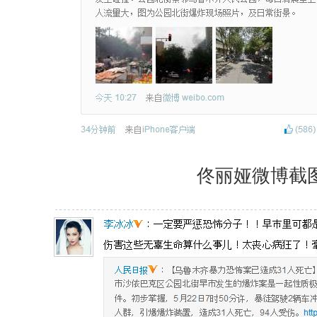
佟丽娅微博截