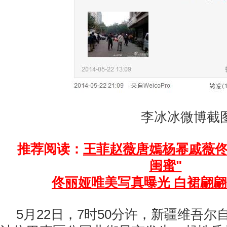
李冰冰微博截
推荐阅读：
王菲赵薇唐嫣杨幂戚薇佟
闺蜜"
佟丽娅唯美写真曝光 白裙翩
5月22日，7时50分许，新疆维吾