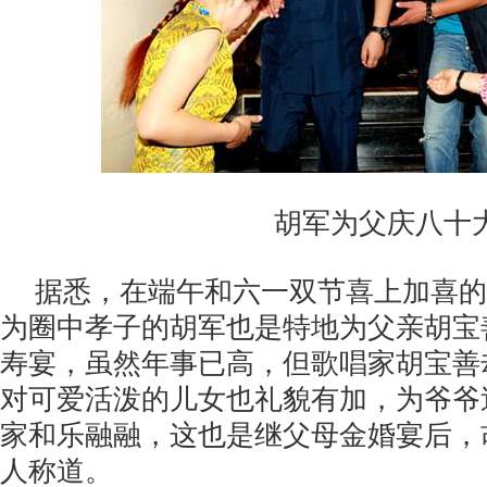
胡军为父庆八十
据悉，在端午和六一双节喜上加喜的
为圈中孝子的胡军也是特地为父亲胡宝
寿宴，虽然年事已高，但歌唱家胡宝善
对可爱活泼的儿女也礼貌有加，为爷爷
家和乐融融，这也是继父母金婚宴后，
人称道。