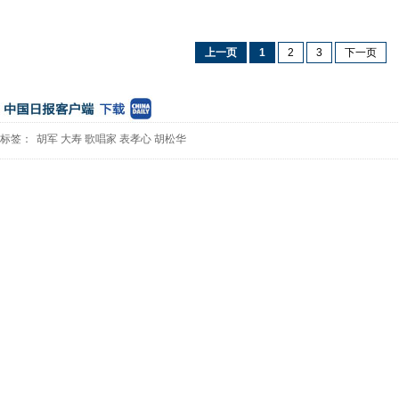
上一页
1
2
3
下一页
标签：
胡军
大寿
歌唱家
表孝心
胡松华