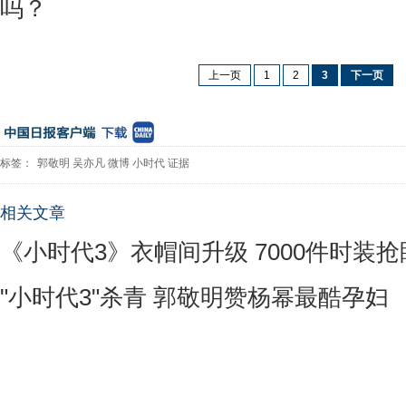
吗？
上一页
1
2
3
下一页
标签：
郭敬明
吴亦凡
微博
小时代
证据
相关文章
《小时代3》衣帽间升级 7000件时装抢
"小时代3"杀青 郭敬明赞杨幂最酷孕妇