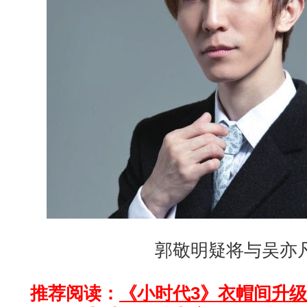
郭敬明疑将与吴亦
推荐阅读：
《小时代3》衣帽间升级 