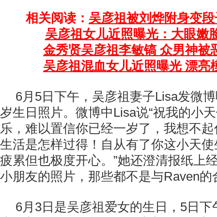
相关阅读：
吴彦祖被刘烨附身变段
吴彦祖女儿近照曝光：大眼嫩
金秀贤吴彦祖李敏镐 众男神被
吴彦祖混血女儿近照曝光 漂亮
6月5日下午，吴彦祖妻子Lisa发微博
岁生日照片。微博中Lisa说“祝我的小天
乐，难以置信你已经一岁了，我想不起
生活是怎样过得！自从有了你这小天使
疲累但也极度开心。”她还澄清报纸上
小朋友的照片，那些都不是与Raven的
6月3日是吴彦祖爱女的生日，5日下午