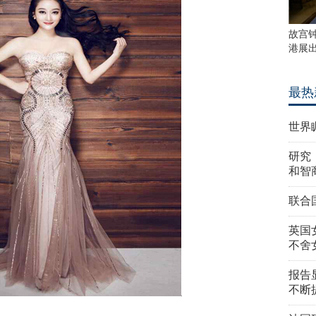
故宫
港展
最热
世界
研究
和智
联合
英国
不舍
报告
不断