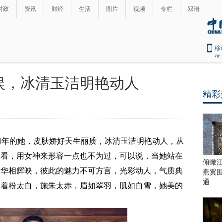
时政
资讯
财经
生活
图片
视频
专栏
双语
移
体
娱，冰清玉洁明艳动人
精彩
4年的她，皮肤娇好天生丽质，冰清玉洁明艳动人，从
点看，用女神来形容一点也不为过，可以说，当她站在
俯瞰
光华相辉映，彼此的魅力不可方言，光彩动人，气质典
燕翼
通
，着粉太白，施朱太赤，眉如翠羽，肌如白雪，她美的