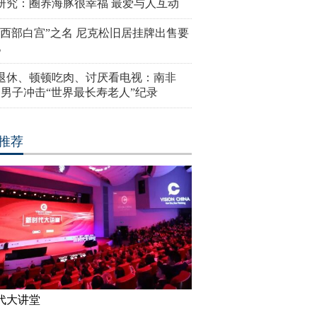
研究：圈养海豚很幸福 最爱与人互动
“西部白宫”之名 尼克松旧居挂牌出售要
亿
岁退休、顿顿吃肉、讨厌看电视：南非
4岁男子冲击“世界最长寿老人”纪录
推荐
代大讲堂