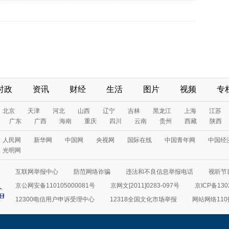
时政
资讯
财经
生活
图片
视频
专
北京
天津
河北
山西
辽宁
吉林
黑龙江
上海
江苏
广东
广西
海南
重庆
四川
云南
贵州
西藏
陕西
人民网
新华网
中国网
央视网
国际在线
中国青年网
中国经
光明网
互联网举报中心
防范网络诈骗
违法和不良信息举报电话
视听节目
京公网安备110105000081号
京网文[2011]0283-097号
京ICP备130
12300电信用户申诉受理中心
12318全国文化市场举报
网站网络11