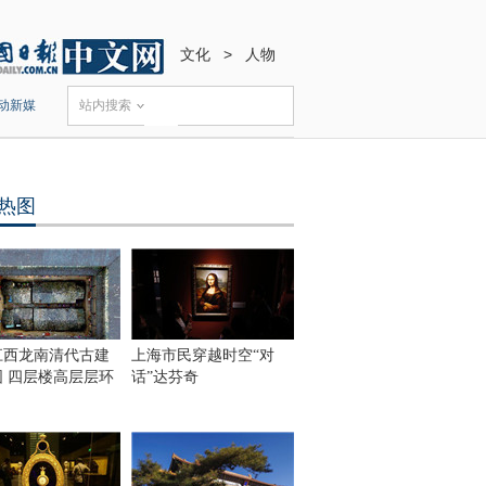
文化
>
人物
动新媒
站内搜索
热图
江西龙南清代古建
上海市民穿越时空“对
围 四层楼高层层环
话”达芬奇