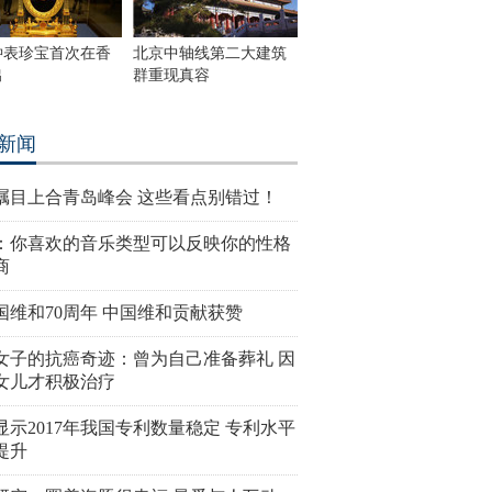
钟表珍宝首次在香
北京中轴线第二大建筑
出
群重现真容
新闻
瞩目上合青岛峰会 这些看点别错过！
：你喜欢的音乐类型可以反映你的性格
商
国维和70周年 中国维和贡献获赞
女子的抗癌奇迹：曾为自己准备葬礼 因
女儿才积极治疗
显示2017年我国专利数量稳定 专利水平
提升