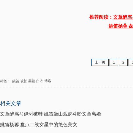
推荐阅读：
文章醉骂
姚笛杨蓉 
上一页
1
2
标签：
姚笛
被拍
墨镜
白衣
博客
相关文章
文章醉骂马伊琍破鞋 姚笛坐山观虎斗盼文章离婚
姚笛杨蓉 盘点二线女星中的绝色美女