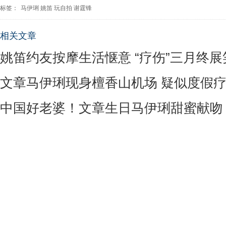
标签：
马伊琍
姚笛
玩自拍
谢霆锋
相关文章
姚笛约友按摩生活惬意 “疗伤”三月终展
文章马伊琍现身檀香山机场 疑似度假
中国好老婆！文章生日马伊琍甜蜜献吻