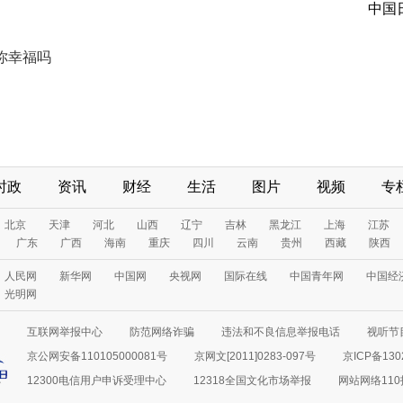
中国
你幸福吗
时政
资讯
财经
生活
图片
视频
专
北京
天津
河北
山西
辽宁
吉林
黑龙江
上海
江苏
广东
广西
海南
重庆
四川
云南
贵州
西藏
陕西
人民网
新华网
中国网
央视网
国际在线
中国青年网
中国经
光明网
互联网举报中心
防范网络诈骗
违法和不良信息举报电话
视听节目
京公网安备110105000081号
京网文[2011]0283-097号
京ICP备130
12300电信用户申诉受理中心
12318全国文化市场举报
网站网络11