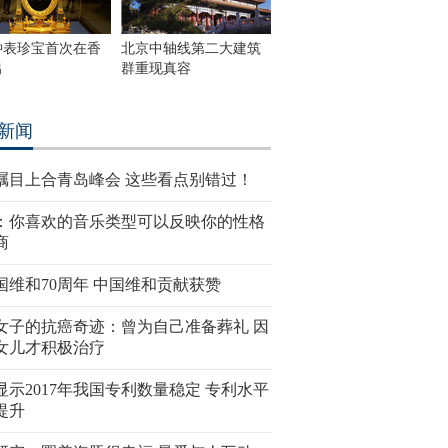
钟表珍宝首次在香
北京中轴线第二大建筑
出
群重现真容
新闻
瞩目上合青岛峰会 这些看点别错过！
：你喜欢的音乐类型可以反映你的性格
商
国维和70周年 中国维和贡献获赞
女子的抗癌奇迹：曾为自己准备葬礼 因
女儿才积极治疗
显示2017年我国专利数量稳定 专利水平
提升