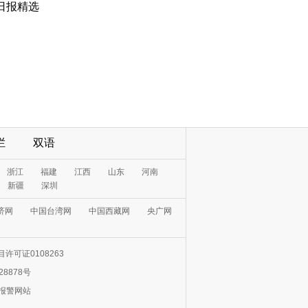
日报精选
栏
双语
浙江
福建
江西
山东
河南
新疆
深圳
济网
中国台湾网
中国西藏网
央广网
许可证0108263
28878号
0报警网站