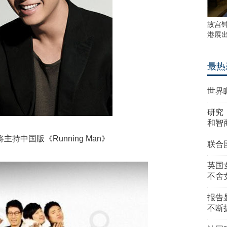
故宫
港展
最热
世界
研究
和智
中国版《Running Man》
联合
英国
不舍
报告
不断