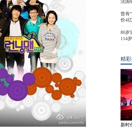
法国
曾有
价4
80
11
精彩
新时