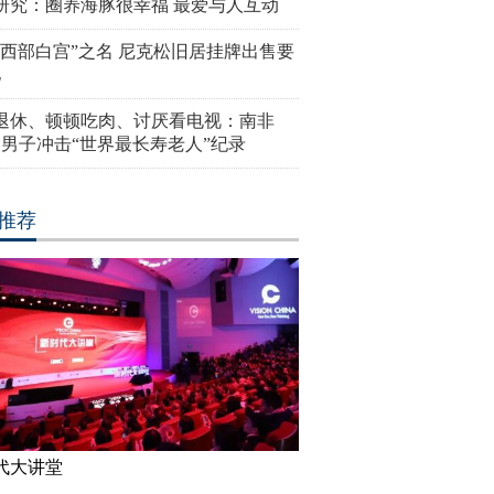
研究：圈养海豚很幸福 最爱与人互动
“西部白宫”之名 尼克松旧居挂牌出售要
亿
岁退休、顿顿吃肉、讨厌看电视：南非
4岁男子冲击“世界最长寿老人”纪录
推荐
代大讲堂