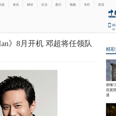
时政
资讯
财经
生活
图片
视频
专栏
双语
移
体
gMan》8月开机 邓超将任领队
精彩
俯瞰
燕翼
通