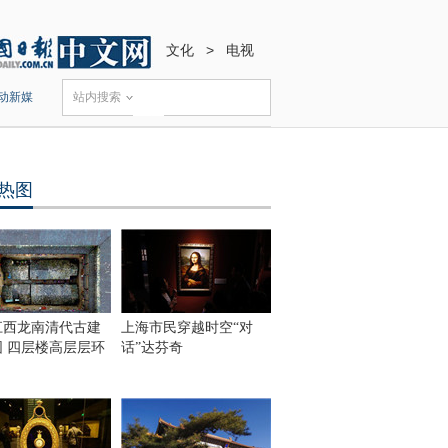
文化
>
电视
动新媒
站内搜索
热图
江西龙南清代古建
上海市民穿越时空“对
围 四层楼高层层环
话”达芬奇