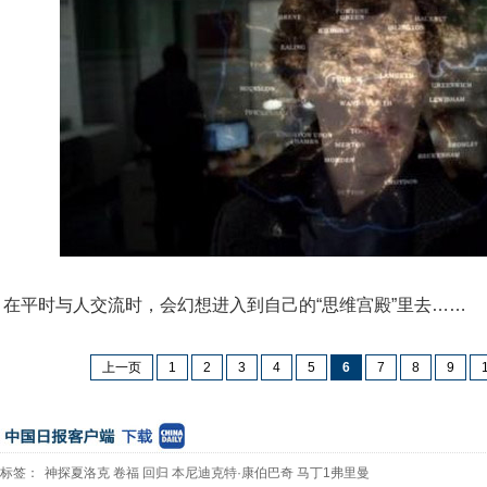
在平时与人交流时，会幻想进入到自己的“思维宫殿”里去……
上一页
1
2
3
4
5
6
7
8
9
标签：
神探夏洛克
卷福
回归
本尼迪克特·康伯巴奇
马丁1弗里曼