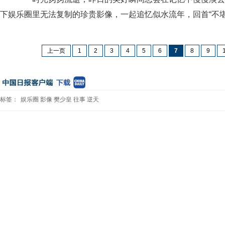
下娱乐圈里无法复制的珍贵影像，一起追忆似水流年，回首“不堪
上一页
1
2
3
4
5
6
7
8
9
标签：
娱乐圈
影像
樊少皇
往事
逆天