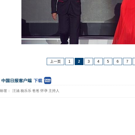
上一页
1
2
3
4
5
6
7
标签：
汪涵
杨乐乐
爸爸
怀孕
主持人