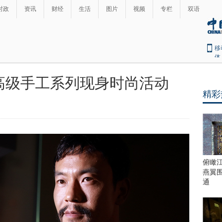
时政
资讯
财经
生活
图片
视频
专栏
双语
移
体
高级手工系列现身时尚活动
精彩
俯瞰
燕翼
通