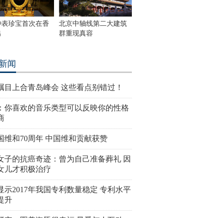
钟表珍宝首次在香
北京中轴线第二大建筑
出
群重现真容
新闻
瞩目上合青岛峰会 这些看点别错过！
：你喜欢的音乐类型可以反映你的性格
商
国维和70周年 中国维和贡献获赞
女子的抗癌奇迹：曾为自己准备葬礼 因
女儿才积极治疗
显示2017年我国专利数量稳定 专利水平
提升