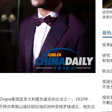
故宫
港展
最热
世界
研究
和智
联合
英国
不舍
报告
do Zegna集团是意大利最负盛名的企业之一。1910年，
不断
o先生于阿尔卑斯山脉比耶拉地区的特里维罗镇成立。他矢志