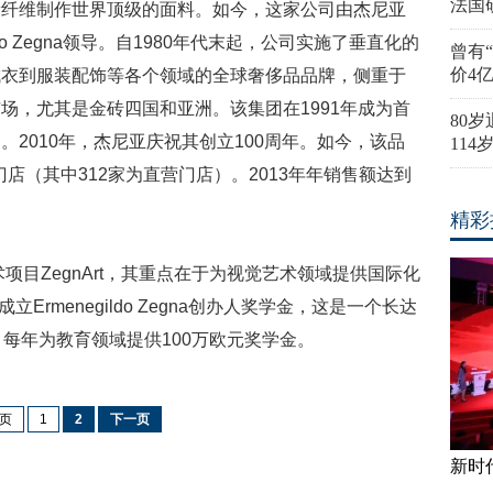
法国
稀纤维制作世界顶级的面料。如今，这家公司由杰尼亚
o Zegna领导。自1980年代末起，公司实施了垂直化的
曾有
价4
成衣到服装配饰等各个领域的全球奢侈品品牌，侧重于
场，尤其是金砖四国和亚洲。该集团在1991年成为首
80
2010年，杰尼亚庆祝其创立100周年。如今，该品
11
门店（其中312家为直营门店）。2013年年销售额达到
精彩
术项目ZegnArt，其重点在于为视觉艺术领域提供国际化
Ermenegildo Zegna创办人奖学金，这是一个长达
每年为教育领域提供100万欧元奖学金。
页
1
2
下一页
新时