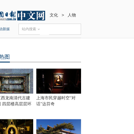
文化
>
人物
动新媒
站内搜索
热图
江西龙南清代古建
上海市民穿越时空“对
围 四层楼高层层环
话”达芬奇