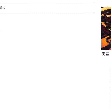
魅力
牌
美差