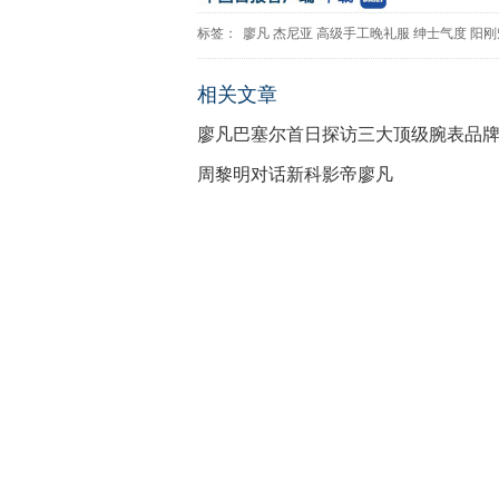
标签：
廖凡
杰尼亚
高级手工晚礼服
绅士气度
阳刚
相关文章
廖凡巴塞尔首日探访三大顶级腕表品
周黎明对话新科影帝廖凡