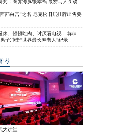
研究：圈养海豚很幸福 最爱与人互动
“西部白宫”之名 尼克松旧居挂牌出售要
亿
岁退休、顿顿吃肉、讨厌看电视：南非
4岁男子冲击“世界最长寿老人”纪录
推荐
代大讲堂