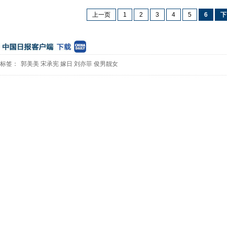
上一页
1
2
3
4
5
6
下
标签：
郭美美
宋承宪
嫁日
刘亦菲
俊男靓女