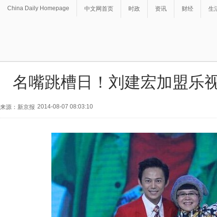
China Daily Homepage
中文网首页
时政
资讯
财经
生
名嘴跳槽日！刘建宏加盟乐视
2014-08-07 08:03:10
来源：新京报