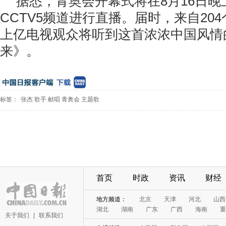
据悉，青奥会开幕式将在8月16日晚上2
CCTV5频道进行直播。届时，来自20
上亿电视观众将听到这首浓浓中国风情
来》。
标签：
张杰
歌手
献唱
青奥会
主题歌
首页
时政
资讯
财经
地方频道：
北京
天津
河北
山西
湖北
湖南
广东
广西
海南
重
关于我们
|
联系我们