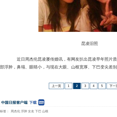
昆凌旧照
近日周杰伦昆凌屡传婚讯，有网友扒出昆凌早年照片质
部浮肿，鼻塌、眼睛小，与现在大眼、山根宽厚、下巴变尖差别
上一页
1
2
3
4
5
下一
标签：
周杰伦
浮肿
女友
下巴
山根