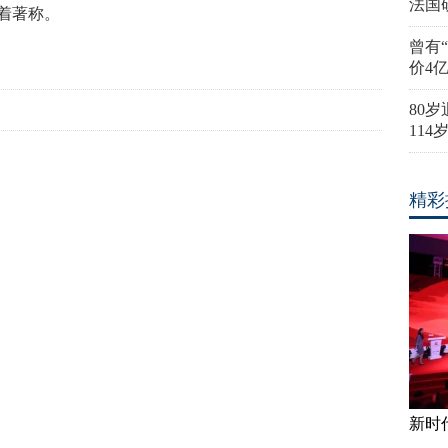
法国
着著称。
曾有
价4
80
11
精彩
新时