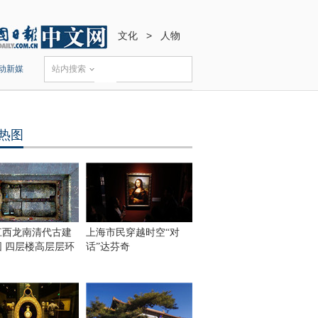
文化
>
人物
动新媒
站内搜索
热图
江西龙南清代古建
上海市民穿越时空“对
围 四层楼高层层环
话”达芬奇