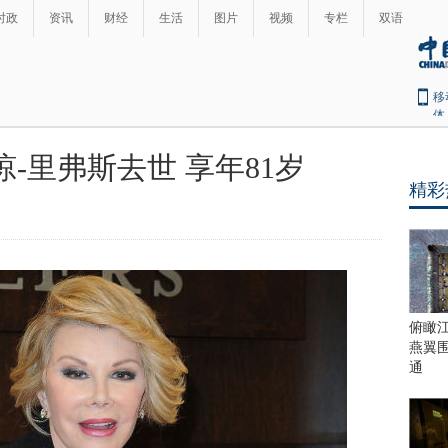
时政
资讯
财经
生活
图片
视频
专栏
双语
移
体
-里弗斯去世 享年81岁
精彩
俯瞰
燕翼
通