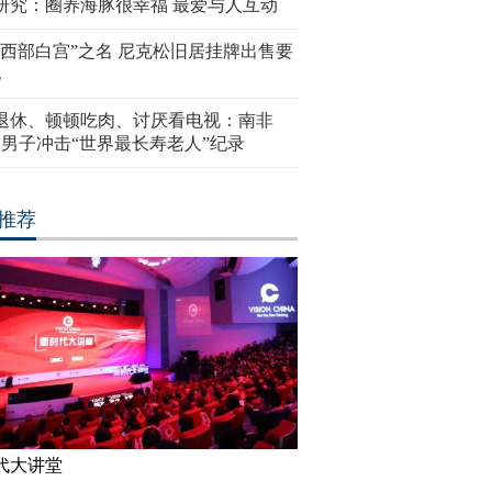
研究：圈养海豚很幸福 最爱与人互动
“西部白宫”之名 尼克松旧居挂牌出售要
亿
岁退休、顿顿吃肉、讨厌看电视：南非
4岁男子冲击“世界最长寿老人”纪录
推荐
代大讲堂