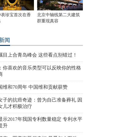
钟表珍宝首次在香
北京中轴线第二大建筑
出
群重现真容
新闻
瞩目上合青岛峰会 这些看点别错过！
：你喜欢的音乐类型可以反映你的性格
商
国维和70周年 中国维和贡献获赞
女子的抗癌奇迹：曾为自己准备葬礼 因
女儿才积极治疗
显示2017年我国专利数量稳定 专利水平
提升