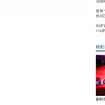
法国
曾有
价4
80
11
精彩
新时