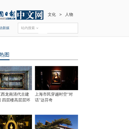
文化
>
人物
动新媒
站内搜索
热图
江西龙南清代古建
上海市民穿越时空“对
围 四层楼高层层环
话”达芬奇