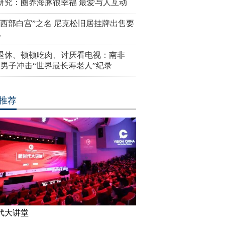
研究：圈养海豚很幸福 最爱与人互动
“西部白宫”之名 尼克松旧居挂牌出售要
亿
岁退休、顿顿吃肉、讨厌看电视：南非
4岁男子冲击“世界最长寿老人”纪录
推荐
代大讲堂