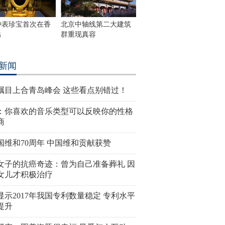
钟表珍宝首次在香
北京中轴线第二大建筑
出
群重现真容
新闻
瞩目上合青岛峰会 这些看点别错过！
：你喜欢的音乐类型可以反映你的性格
商
国维和70周年 中国维和贡献获赞
女子的抗癌奇迹：曾为自己准备葬礼 因
女儿才积极治疗
显示2017年我国专利数量稳定 专利水平
提升