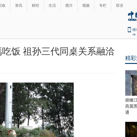
时政
资讯
财经
生活
图片
视频
专栏
双语
移
体
吃饭 祖孙三代同桌关系融洽
精彩
俯瞰
燕翼
通