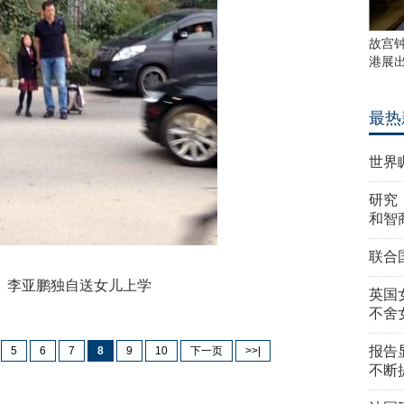
故宫
港展
最热
世界
研究
和智
联合
亚鹏独自送女儿上学
英国
不舍
报告
5
6
7
8
9
10
下一页
>>|
不断