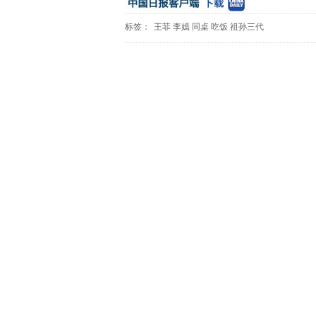
标签：
王菲
李嫣
同桌
吃饭
祖孙三代