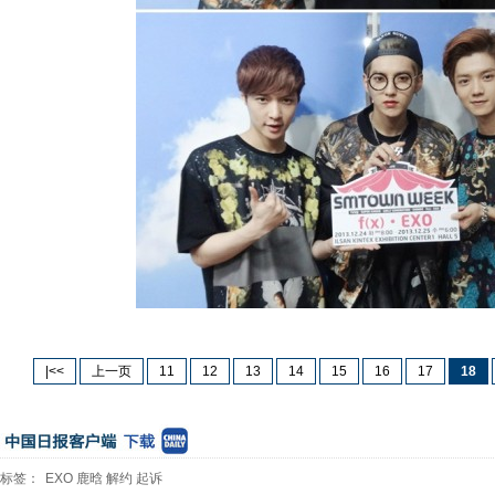
|<<
上一页
11
12
13
14
15
16
17
18
标签：
EXO
鹿晗
解约
起诉