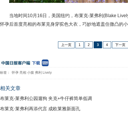
当地时间10月16日，美国纽约，布莱克-莱弗利(Blake Live
怀孕后首度亮相的布莱克身穿驼色大衣，巧妙地遮盖住微凸的小
上一页
1
2
3
4
下一页
标签：
怀孕
亮相
小腹
弗利
Lively
相关文章
布莱克-莱弗利公园遛狗 夹克+牛仔裤简单低调
布莱克·莱弗利再添代言 成欧莱雅新面孔