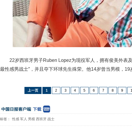
22岁西班牙男子Ruben Lopez为现役军人，拥有俊美外
最性感男战士”，并且夺下环球先生殊荣。他14岁曾当男模，19
上一页
1
2
3
4
5
6
7
8
9
标签：
性感
军人
男模
西班牙
战士