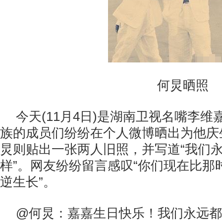
何炅晒照
今天(11月4日)是湖南卫视名嘴李
族的成员们纷纷在个人微博晒出为他庆
炅则贴出一张两人旧照，并写道“我们
样”。网友纷纷留言感叹“你们现在比那时
逆生长”。
@何炅：嘉嘉生日快乐！我们永远都