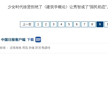
少女时代徐贤拒绝了《建筑学概论》让秀智成了“国民初恋”
上一页
1
2
3
4
5
6
7
8
9
标签：
还珠格格
周迅
孙俪
辞演
甄嬛传