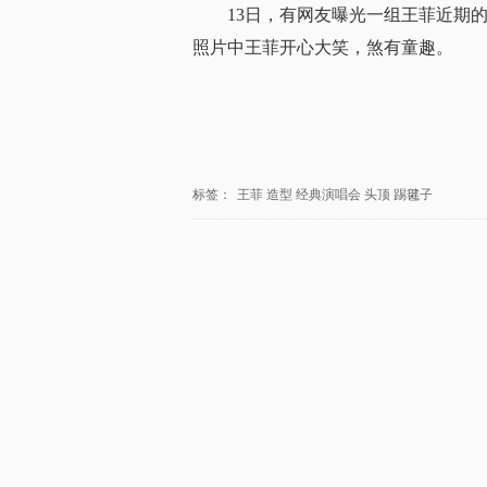
13日，有网友曝光一组王菲近期
照片中王菲开心大笑，煞有童趣。
标签：
王菲
造型
经典演唱会
头顶
踢毽子