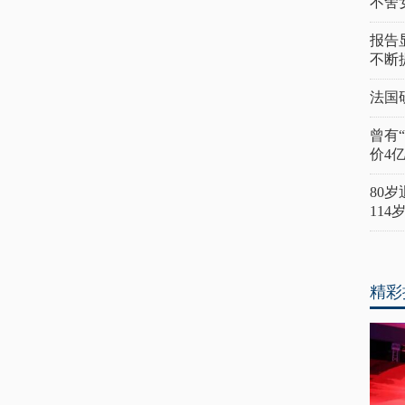
不舍
报告
不断
法国
曾有
价4
80
11
精彩