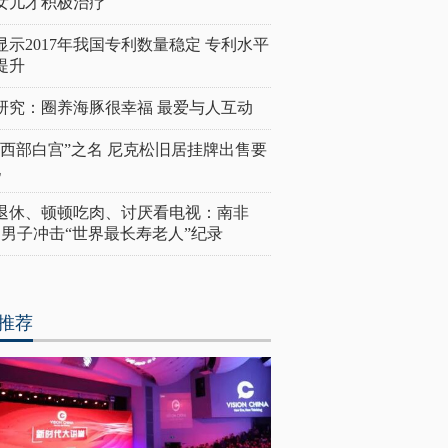
女儿才积极治疗
显示2017年我国专利数量稳定 专利水平
提升
研究：圈养海豚很幸福 最爱与人互动
“西部白宫”之名 尼克松旧居挂牌出售要
亿
岁退休、顿顿吃肉、讨厌看电视：南非
4岁男子冲击“世界最长寿老人”纪录
推荐