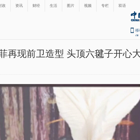
时政
资讯
财经
生活
图片
视频
专栏
双语
移
体
菲再现前卫造型 头顶六毽子开心