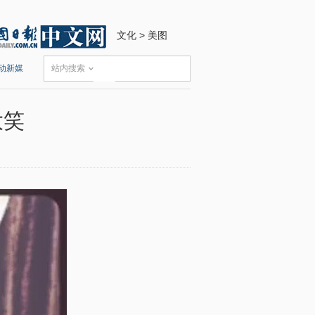
文化
>
美图
动新媒
站内搜索
大笑