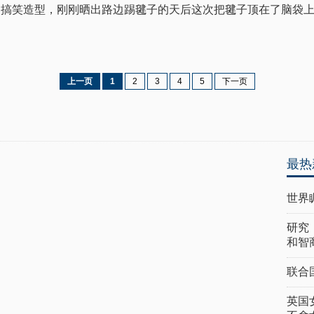
的搞笑造型，刚刚晒出路边踢毽子的天后这次把毽子顶在了脑袋
上一页
1
2
3
4
5
下一页
最热
世界
研究
和智
联合
英国