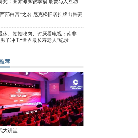
研究：圈养海豚很幸福 最爱与人互动
“西部白宫”之名 尼克松旧居挂牌出售要
亿
岁退休、顿顿吃肉、讨厌看电视：南非
4岁男子冲击“世界最长寿老人”纪录
推荐
代大讲堂