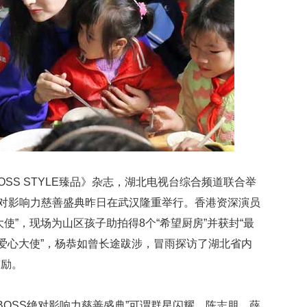
SS STYLE臻品》杂志，湖北电视台综合频道联合举
SS绝对影响力慈善盛典昨日在武汉隆重举行。香港资深演员
使”，现场为山区孩子助拍得8个“希望厨房”并获封“最
“爱心大使”，杨恭如曾长途跋涉，冒雨探访了湖北省内
鼓励。
程BOSS绝对影响力慈善盛典”可谓群星闪耀，陈志朋、薛