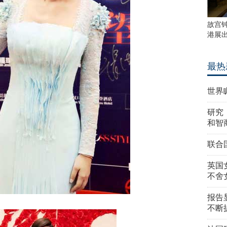
故宫
港展
最热
世界
研究
和智
联合
英国
不舍
报告
不断