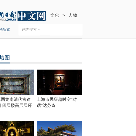
文化
>
人物
动新媒
站内搜索
热图
江西龙南清代古建
上海市民穿越时空“对
围 四层楼高层层环
话”达芬奇