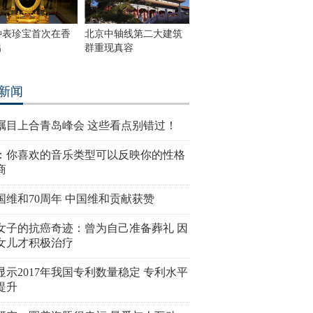
钟表珍宝首次在香
北京中轴线第二大建筑
出
群重现真容
新闻
瞩目上合青岛峰会 这些看点别错过！
：你喜欢的音乐类型可以反映你的性格
商
国维和70周年 中国维和贡献获赞
女子的抗癌奇迹：曾为自己准备葬礼 因
女儿才积极治疗
显示2017年我国专利数量稳定 专利水平
提升