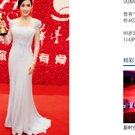
法国
曾有
价4
80
11
精彩
新时